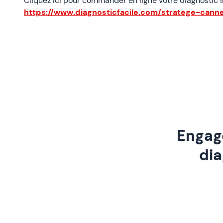
Cliquez ici pour commander en ligne votre diagnostic 
https://www.diagnosticfacile.com/stratege-cann
Engage
dia