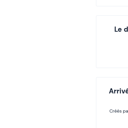
Le 
Arriv
Créés par