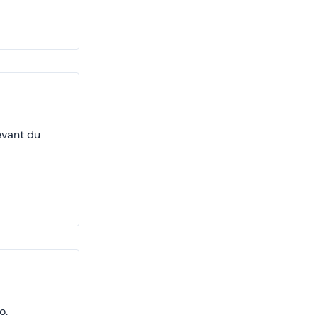
evant du
o.