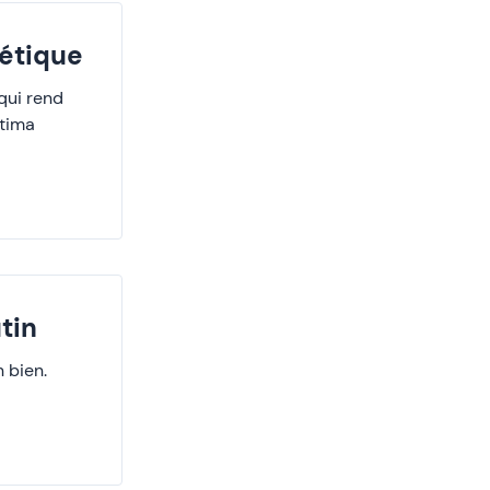
étique
qui rend
stima
tin
 bien.