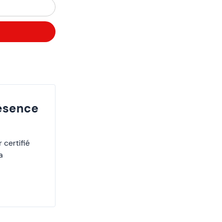
résence
 certifié
a