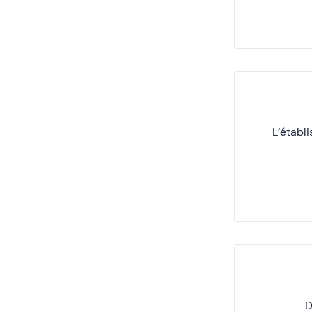
L’établ
D