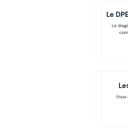
Le DP
Le diag
comp
Le
Vous 