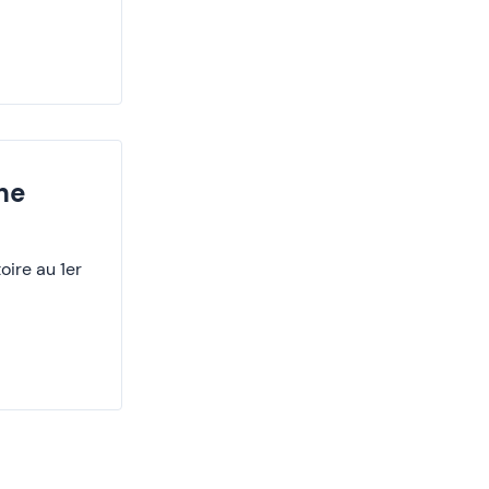
ne
ire au 1er